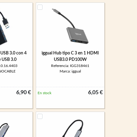
USB 3.0 con 4
iggual Hub tipo C 3 en 1 HDMI
e USB 3.0
USB3.0 PD100W
 10.16.4403
Referencia: IGG318461
ANOCABLE
Marca: iggual
6,90 €
6,05 €
En stock