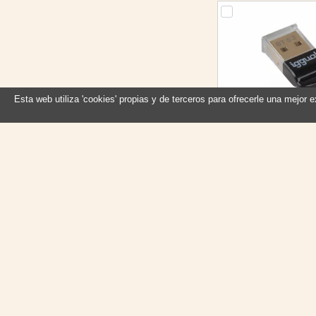
Esta web utiliza 'cookies' propias y de terceros para ofrecerle una mejor 
iggual Adaptador U
Bluetooth 
Referencia: IGG
Marca: iggu
En stock