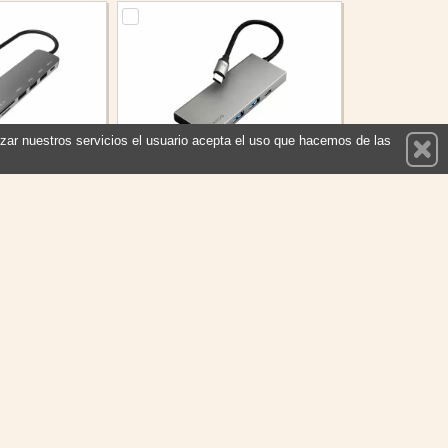
ilizar nuestros servicios el usuario acepta el uso que hacemos de las
3USB 1C 1HDMI
NGS Adaptador Multipuerto USB
LUG & PLAY
C Ultraligero 3.0 PD
PROHUB7IN1SV
Referencia: WONDERDOCKPRO4
Celly
Marca: NGS
27,25 €
18,20 €
En stock