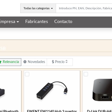
Todas las categorías
Empresa
Fabricantes
Contacto
USB
Relevancia
Novedades
Precio
 Bluetooth
EWENT EW1140 Hub 3 puertos
D-Link DUB-H4 