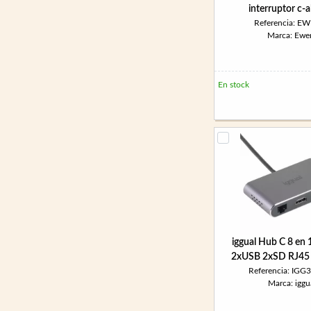
interruptor c-a
Referencia: E
Marca: Ewe
En stock
iggual Hub C 8 en
2xUSB 2xSD RJ4
Referencia: IGG
Marca: iggu