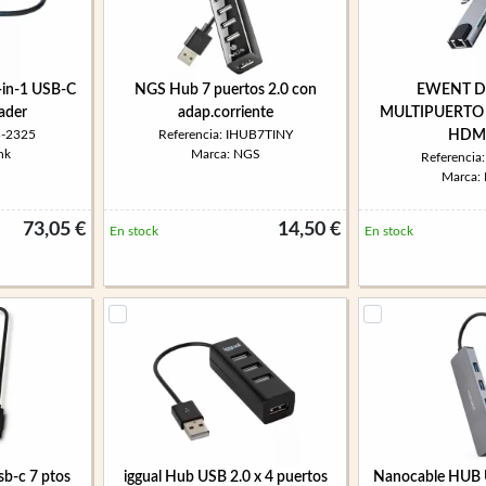
-in-1 USB-C
NGS Hub 7 puertos 2.0 con
EWENT D
ader
adap.corriente
MULTIPUERTO U
B-2325
Referencia: IHUB7TINY
HDMI
nk
Marca: NGS
Referenci
Marca:
73,05 €
14,50 €
En stock
En stock
b-c 7 ptos
iggual Hub USB 2.0 x 4 puertos
Nanocable HUB 