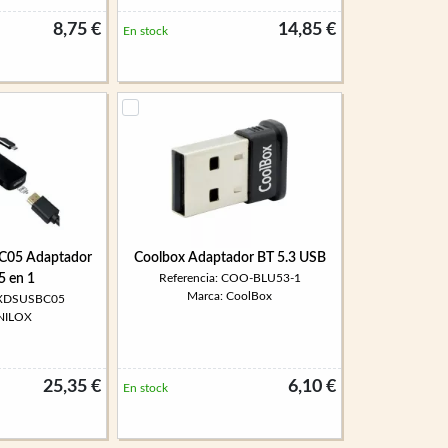
8,75 €
14,85 €
En stock
C05 Adaptador
Coolbox Adaptador BT 5.3 USB
5 en 1
Referencia: COO-BLU53-1
Marca: CoolBox
 NXDSUSBC05
 NILOX
25,35 €
6,10 €
En stock