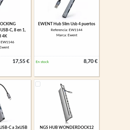
OCKING
EWENT Hub Slim Usb 4 puertos
SB-C, 8 en 1,
Referencia: EW1144
Marca: Ewent
 4K
a: EW1146
 Ewent
17,55 €
8,70 €
En stock
USB-C a 3xUSB
NGS HUB WONDERDOCK12