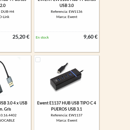
2.0
USB 3.0
a: DUB-H4
Referencia: EW1136
D-Link
Marca: Ewent
25,20 €
9,60 €
En stock
SB 3.0 4 x USB
Ewent E1137 HUB USB TIPO C 4
m. Gris
PUEROS USB 3.1
 10.16.4402
Referencia: EW1137
ANOCABLE
Marca: Ewent