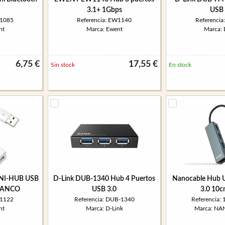
3.1+ 1Gbps
USB 
W1085
Referencia: EW1140
Referenci
nt
Marca: Ewent
Marca: 
6,75 €
17,55 €
Sin stock
En stock
NI-HUB USB
D-Link DUB-1340 Hub 4 Puertos
Nanocable Hub U
LANCO
USB 3.0
3.0 10c
W1122
Referencia: DUB-1340
Referencia:
nt
Marca: D-Link
Marca: N