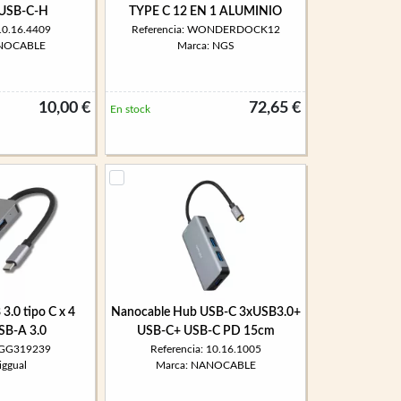
xUSB-C-H
TYPE C 12 EN 1 ALUMINIO
 10.16.4409
Referencia: WONDERDOCK12
ANOCABLE
Marca: NGS
10,00 €
72,65 €
En stock
3.0 tipo C x 4
Nanocable Hub USB-C 3xUSB3.0+
SB-A 3.0
USB-C+ USB-C PD 15cm
 IGG319239
Referencia: 10.16.1005
iggual
Marca: NANOCABLE