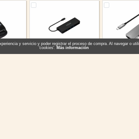
experiencia y servicio y poder registrar el proceso de compra. Al navegar o ut
'cookies'.
Más información
SB 2.0 mini
Nilox Dock Usb c 8 en 1 Negro
Celly HUB C A 
5.3
Referencia: NXDSUSBC04
1TF 1SD - P
Marca: NILOX
319383
Referencia: 
al
Marca: 
5,80 €
40,70 €
En stock
Sin stock