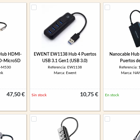
Hub HDMI-
EWENT EW1138 Hub 4 Puertos
Nanocable Hub 
D-MicroSD
USB 3.1 Gen1 (USB 3.0)
Puertos d
B-M530
Referencia: EW1138
Referencia:
nk
Marca: Ewent
Marca: N
47,50 €
10,75 €
Sin stock
En stock