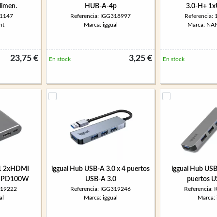
limen.
HUB-A-4p
3.0-H+ 1
W1147
Referencia: IGG318997
Referencia:
nt
Marca: iggual
Marca: N
23,75 €
3,25 €
En stock
En stock
 1 2xHDMI
iggual Hub USB-A 3.0 x 4 puertos
iggual Hub USB 
5 PD100W
USB-A 3.0
puertos U
319222
Referencia: IGG319246
Referencia:
al
Marca: iggual
Marca: 