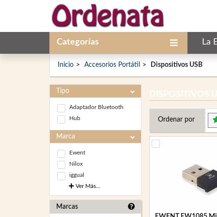
Categorías
La 
Inicio
Accesorios Portátil
Dispositivos USB
Tipo
DISPOSITIVOS 
Adaptador Bluetooth
Hub
Ordenar por
Marca
Ewent
Nilox
iggual
Ver Más...
Marcas
EWENT EW1085 Mini