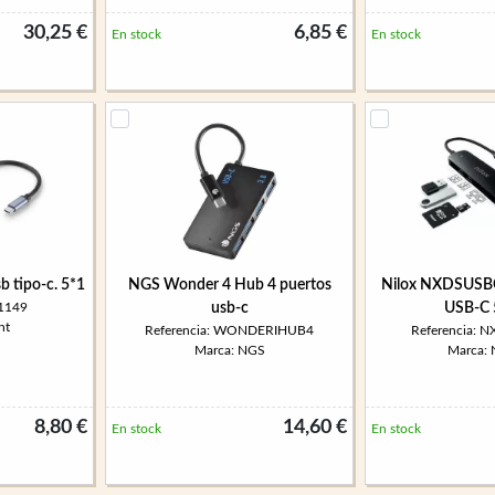
30,25 €
6,85 €
En stock
En stock
b tipo-c. 5*1
NGS Wonder 4 Hub 4 puertos
Nilox NXDSUSB
w1149
usb-c
USB-C 
nt
Referencia: WONDERIHUB4
Referencia:
Marca: NGS
Marca:
8,80 €
14,60 €
En stock
En stock