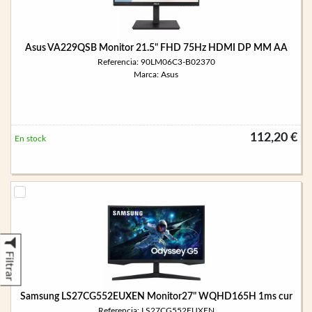
Asus VA229QSB Monitor 21.5" FHD 75Hz HDMI DP MM AA
Referencia: 90LM06C3-B02370
Marca: Asus
112,20 €
En stock
Filtrar
Samsung LS27CG552EUXEN Monitor27" WQHD165H 1ms cur
Referencia: LS27CG552EUXEN