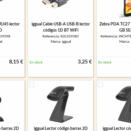
RJ45 lector
iggual Cable USB-A USB-B lector
Zebra PDA TC27
2D
códigos 1D BT WiFi
GB SE
319598
Referencia: IGG319581
Referencia: WCM
al
Marca: iggual
Marca:
8,15 €
3,25 €
En stock
En stock
o barras 2D
iggual Lector código barras 2D
iggual Lector c