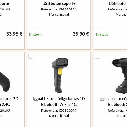
oporte
USB botón soporte
USB botón
320143
Referencia: IGG320136
Referencia:
al
Marca: iggual
Marca: 
33,95 €
35,90 €
En stock
En stock
o barras 2D
iggual Lector código barras 1D
iggual Lector c
i 2.4G
Bluetooth WiFi 2.4G
Bluetooth 
320105
Referencia: IGG320099
Referencia:
al
Marca: iggual
Marca: 