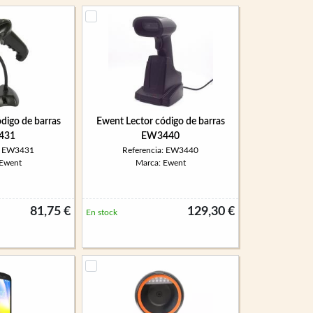
digo de barras
Ewent Lector código de barras
431
EW3440
a: EW3431
Referencia: EW3440
 Ewent
Marca: Ewent
81,75 €
129,30 €
En stock