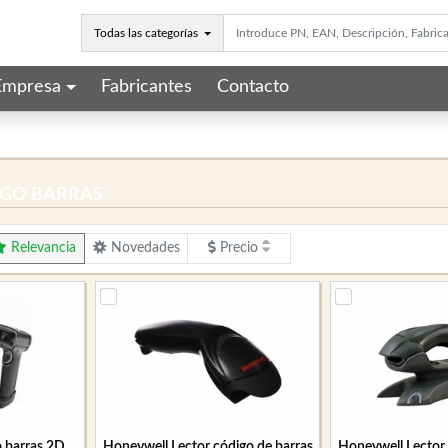
Todas las categorías
Empresa
Fabricantes
Contacto
IGO BARRAS
Relevancia
Novedades
Precio
o barras 2D
Honeywell Lector código de barras
Honeywell Lector 