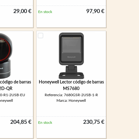
29,00 €
97,90 €
En stock
código de barras
Honeywell Lector código de barras
2D-QR
MS7680
680-R1-2USB-EU
Referencia: 7680GSR-2USB-1-R
oneywell
Marca: Honeywell
204,85 €
230,75 €
En stock