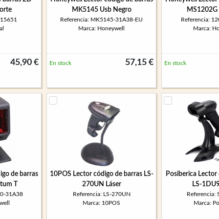
orte
MK5145 Usb Negro
MS1202G 
315651
Referencia: MK5145-31A38-EU
Referencia: 
al
Marca: Honeywell
Marca: H
45,90 €
57,15 €
En stock
En stock
igo de barras
10POS Lector código de barras LS-
Posiberica Lector
tum T
270UN Láser
LS-1DU9
80-31A38
Referencia: LS-270UN
Referencia
well
Marca: 10POS
Marca: Po