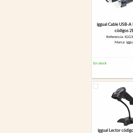
iggual Cable USB-A 
códigos 
Referencia: IGG
Marca: iggu
En stock
iggual Lector códig