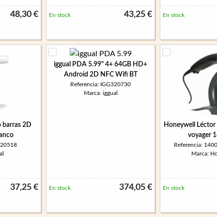
48,30 €
43,25 €
En stock
En stock
iggual PDA 5.99" 4+ 64GB HD+
Android 2D NFC Wifi BT
Referencia: IGG320730
Marca: iggual
o barras 2D
Honeywell Léctor 
lanco
voyager 
320518
Referencia: 14
al
Marca: H
37,25 €
374,05 €
En stock
En stock