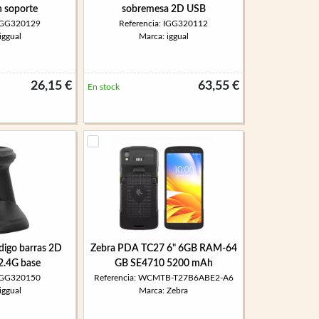
 soporte
sobremesa 2D USB
 IGG320129
Referencia: IGG320112
iggual
Marca: iggual
26,15 €
63,55 €
En stock
ódigo barras 2D
Zebra PDA TC27 6" 6GB RAM-64
2.4G base
GB SE4710 5200 mAh
 IGG320150
Referencia: WCMTB-T27B6ABE2-A6
iggual
Marca: Zebra