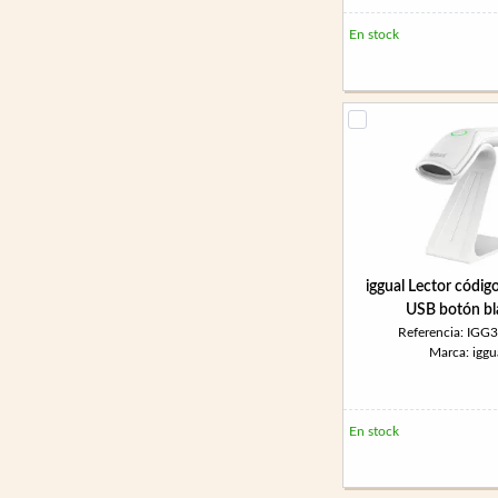
En stock
iggual Lector códig
USB botón b
Referencia: IGG
Marca: iggu
En stock