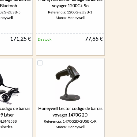
Bluetooh
voyager 1200G+ So
1202G-2USB-5
Referencia: 1200G-2USB-1
oneywell
Marca: Honeywell
171,25 €
77,65 €
En stock
 código de barras
Honeywell Lector código de barras
9 Láser
voyager 1470G 2D
: SLSM8588
Referencia: 1470G2D-2USB-1-R
siberica
Marca: Honeywell