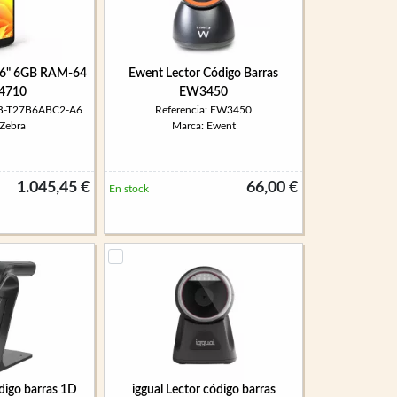
 6" 6GB RAM-64
Ewent Lector Código Barras
4710
EW3450
TB-T27B6ABC2-A6
Referencia: EW3450
 Zebra
Marca: Ewent
1.045,45 €
66,00 €
En stock
ódigo barras 1D
iggual Lector código barras