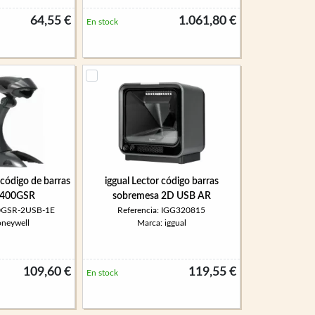
64,55 €
1.061,80 €
En stock
código de barras
iggual Lector código barras
1400GSR
sobremesa 2D USB AR
00GSR-2USB-1E
Referencia: IGG320815
oneywell
Marca: iggual
109,60 €
119,55 €
En stock