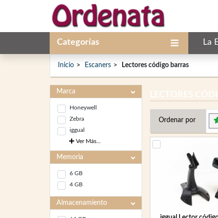
Categorías
La 
Inicio
Escaners
Lectores código barras
Marca
LECTORES CÓD
Honeywell
Zebra
Ordenar por
iggual
Ver Más...
Memoria
6 GB
4 GB
Almacenamiento
iggual Lector códig