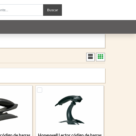
Buscar
código de barras
Honeywell Lector código de barras