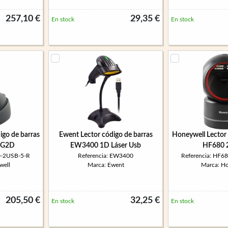
257,10 €
29,35 €
En stock
En stock
igo de barras
Ewent Lector código de barras
Honeywell Lector 
2G2D
EW3400 1D Láser Usb
HF680 
D-2USB-5-R
Referencia: EW3400
Referencia: HF
well
Marca: Ewent
Marca: H
205,50 €
32,25 €
En stock
En stock