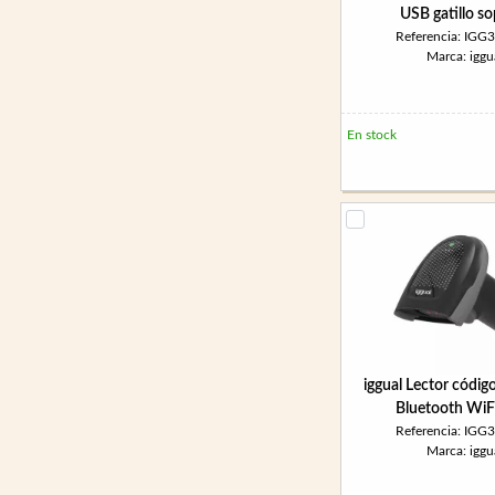
USB gatillo s
Referencia: IGG
Marca: iggu
En stock
iggual Lector códig
Bluetooth WiF
Referencia: IGG
Marca: iggu